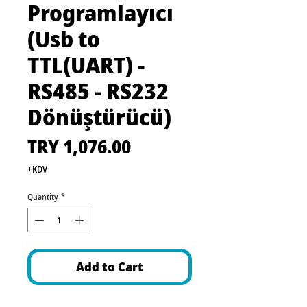
Programlayıcı
(Usb to
TTL(UART) -
RS485 - RS232
Dönüştürücü)
Price
TRY 1,076.00
+KDV
Quantity
*
Add to Cart