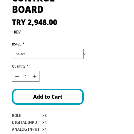
BOARD
Price
TRY 2,948.00
+KDV
RS485
*
Quantity
*
Add to Cart
RÖLE
:
x8
DIGITAL INPUT
:
x4
ANALOG INPUT
:
x4