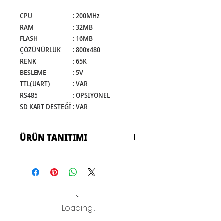
CPU
:
200MHz
RAM
:
32MB
FLASH
:
16MB
ÇÖZÜNÜRLÜK
:
800x480
RENK
:
65K
BESLEME
:
5V
TTL(UART)
:
VAR
RS485
:
OPSİYONEL
SD KART DESTEĞİ
:
VAR
ÜRÜN TANITIMI
AIRHMI TFT ekranlar; sürükle
bırak editörü ve C tabanlı
programlama dili ile kolay GUI
oluşturulabilen özelleştirilebilir
Loading…
TFT ekranlardır.