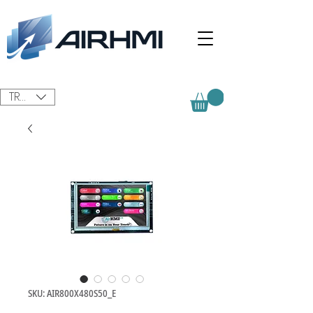
TRY (₺)
SKU: AIR800X480S50_E